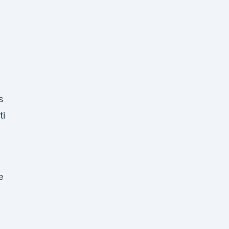
s
ti
e