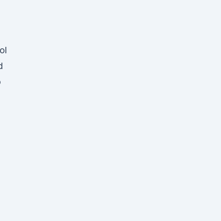
ol
d
o