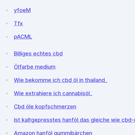
yfoeM
Tfx
pACML
Billiges echtes cbd
Ölfarbe medium
Wie bekomme ich cbd öl in thailand_
Wie extrahiere ich cannabisöl_
Cbd öle kopfschmerzen
Ist kaltgepresstes hanföl das gleiche wie cbd-
Amazon hanföl gummibärchen