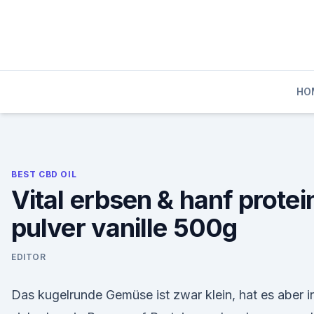
Skip
to
content
HO
BEST CBD OIL
Vital erbsen & hanf protei
pulver vanille 500g
EDITOR
Das kugelrunde Gemüse ist zwar klein, hat es aber i