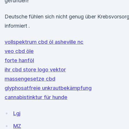
gefunden!
Deutsche fühlen sich nicht genug über Krebsvorsor
informiert .
vollspektrum cbd öl asheville nc
veo cbd öle
forte hanföl
ihr cbd store logo vektor
massengesetze cbd
glyphosatfreie unkrautbekämpfung
cannabistinktur für hunde
Lgj
MZ