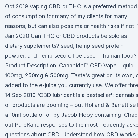
Oct 2019 Vaping CBD or THC is a preferred method
of consumption for many of my clients for many
reasons, but can also pose major health risks if not 
Jan 2020 Can THC or CBD products be sold as
dietary supplements? seed, hemp seed protein
powder, and hemp seed oil be used in human food?
Product Description. Canabidol™ CBD Vape Liquid |
100mg, 250mg & 500mg. Taste's great on its own, 
added to the e-juice you currently use. We offer thr
14 Sep 2019 'CBD lubricant is a bestseller': cannabi
oil products are booming – but Holland & Barrett sel
a 10ml bottle of oil by Jacob Hooy containing Chec
out PureKana responses to the most frequently ask
questions about CBD. Understand how CBD works 