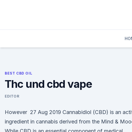
Skip
to
content
HO
BEST CBD OIL
Thc und cbd vape
EDITOR
However 27 Aug 2019 Cannabidiol (CBD) is an acti
ingredient in cannabis derived from the Mind & Mo
While CBD is an essential component of medical