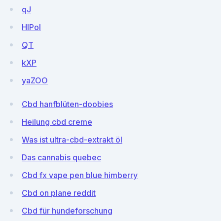
qJ
HlPol
QT
kXP
yaZOO
Cbd hanfblüten-doobies
Heilung cbd creme
Was ist ultra-cbd-extrakt öl
Das cannabis quebec
Cbd fx vape pen blue himberry
Cbd on plane reddit
Cbd für hundeforschung