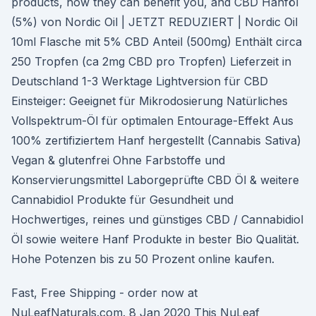
products, how they can benefit you, and CBD Hanföl
(5%) von Nordic Oil | JETZT REDUZIERT | Nordic Oil
10ml Flasche mit 5% CBD Anteil (500mg) Enthält circa
250 Tropfen (ca 2mg CBD pro Tropfen) Lieferzeit in
Deutschland 1-3 Werktage Lightversion für CBD
Einsteiger: Geeignet für Mikrodosierung Natürliches
Vollspektrum-Öl für optimalen Entourage-Effekt Aus
100% zertifiziertem Hanf hergestellt (Cannabis Sativa)
Vegan & glutenfrei Ohne Farbstoffe und
Konservierungsmittel Laborgeprüfte CBD Öl & weitere
Cannabidiol Produkte für Gesundheit und
Hochwertiges, reines und günstiges CBD / Cannabidiol
Öl sowie weitere Hanf Produkte in bester Bio Qualität.
Hohe Potenzen bis zu 50 Prozent online kaufen.
Fast, Free Shipping - order now at
NuLeafNaturals.com. 8 Jan 2020 This NuLeaf